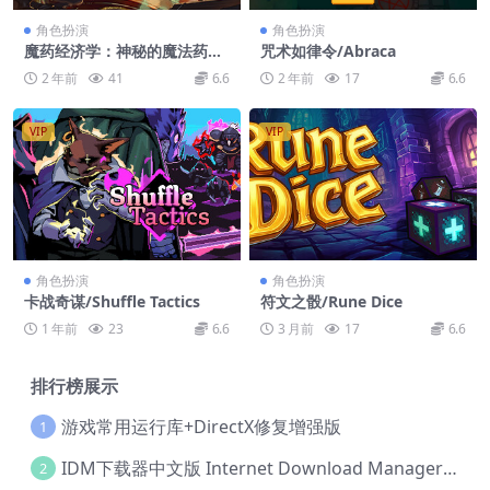
角色扮演
角色扮演
魔药经济学：神秘的魔法药水
咒术如律令/Abraca
商店/Potionomics
2 年前
41
6.6
2 年前
17
6.6
VIP
VIP
角色扮演
角色扮演
卡战奇谋/Shuffle Tactics
符文之骰/Rune Dice
1 年前
23
6.6
3 月前
17
6.6
排行榜展示
游戏常用运行库+DirectX修复增强版
1
IDM下载器中文版 Internet Download Manager v6.42.36 IDM
2