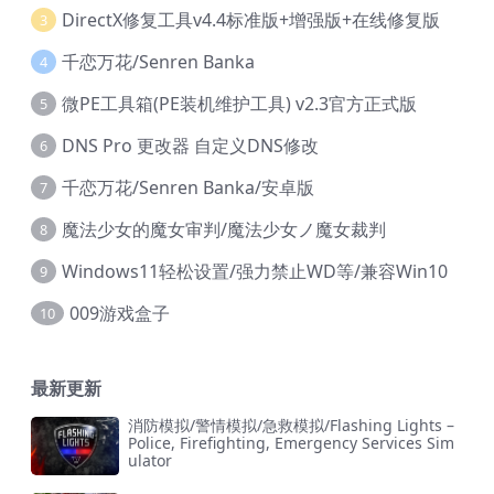
DirectX修复工具v4.4标准版+增强版+在线修复版
3
千恋万花/Senren Banka
4
微PE工具箱(PE装机维护工具) v2.3官方正式版
5
DNS Pro 更改器 自定义DNS修改
6
千恋万花/Senren Banka/安卓版
7
魔法少女的魔女审判/魔法少女ノ魔女裁判
8
Windows11轻松设置/强力禁止WD等/兼容Win10
9
009游戏盒子
10
最新更新
消防模拟/警情模拟/急救模拟/Flashing Lights –
Police, Firefighting, Emergency Services Sim
ulator