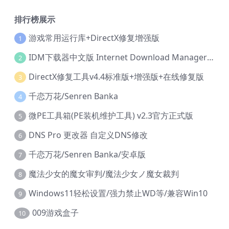
排行榜展示
游戏常用运行库+DirectX修复增强版
1
IDM下载器中文版 Internet Download Manager v6.42.36 IDM
2
DirectX修复工具v4.4标准版+增强版+在线修复版
3
千恋万花/Senren Banka
4
微PE工具箱(PE装机维护工具) v2.3官方正式版
5
DNS Pro 更改器 自定义DNS修改
6
千恋万花/Senren Banka/安卓版
7
魔法少女的魔女审判/魔法少女ノ魔女裁判
8
Windows11轻松设置/强力禁止WD等/兼容Win10
9
009游戏盒子
10