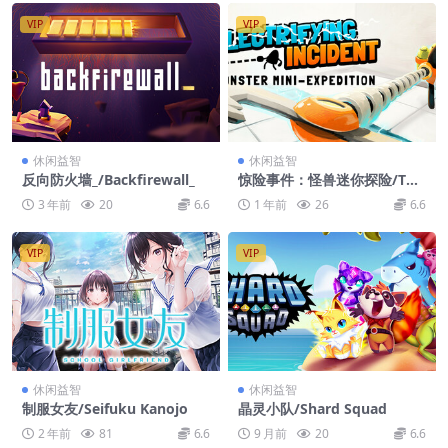
VIP
VIP
休闲益智
休闲益智
反向防火墙_/Backfirewall_
惊险事件：怪兽迷你探险/The
Electrifying Incident: A Mo
3 年前
20
6.6
1 年前
26
6.6
nster Mini-Expedition
VIP
VIP
休闲益智
休闲益智
制服女友/Seifuku Kanojo
晶灵小队/Shard Squad
2 年前
81
6.6
9 月前
20
6.6