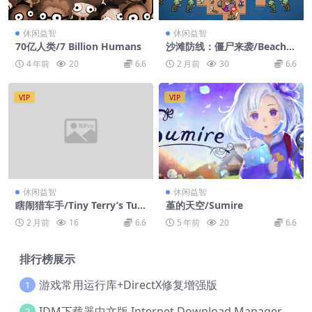
休闲益智
休闲益智
70亿人类/7 Billion Humans
沙滩防线：僵尸来袭/Beach D
efense: Zombie Invasion
4 年前
20
6.6
2 月前
30
6.6
VIP
VIP
休闲益智
休闲益智
瞎闹猎车手/Tiny Terry’s Tur
堇的天空/Sumire
bo Trip
2 月前
16
6.6
5 年前
20
6.6
排行榜展示
游戏常用运行库+DirectX修复增强版
1
IDM下载器中文版 Internet Download Manager v6.42.36 IDM
2