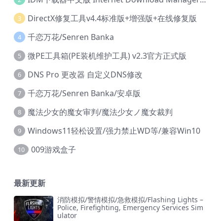
DirectX修复工具v4.4标准版+增强版+在线修复版
3
千恋万花/Senren Banka
4
微PE工具箱(PE装机维护工具) v2.3官方正式版
5
DNS Pro 更改器 自定义DNS修改
6
千恋万花/Senren Banka/安卓版
7
魔法少女的魔女审判/魔法少女ノ魔女裁判
8
Windows11轻松设置/强力禁止WD等/兼容Win10
9
009游戏盒子
10
最新更新
消防模拟/警情模拟/急救模拟/Flashing Lights –
Police, Firefighting, Emergency Services Sim
ulator