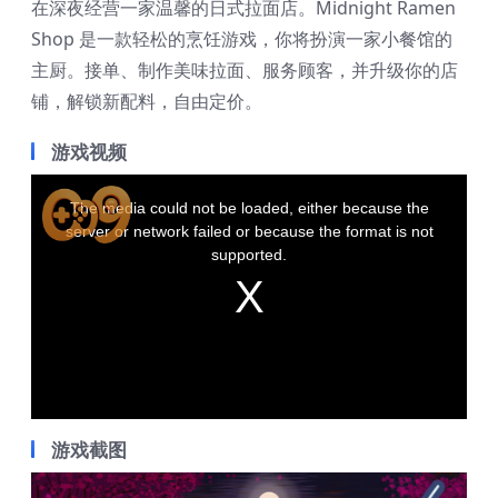
在深夜经营一家温馨的日式拉面店。Midnight Ramen
Shop 是一款轻松的烹饪游戏，你将扮演一家小餐馆的
主厨。接单、制作美味拉面、服务顾客，并升级你的店
铺，解锁新配料，自由定价。
游戏视频
T
h
The media could not be loaded, either because the
i
server or network failed or because the format is not
s
supported.
i
s
a
m
o
d
a
l
w
游戏截图
i
n
d