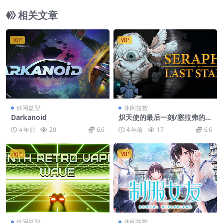
相关文章
VIP
VIP
休闲益智
休闲益智
Darkanoid
炽天使的最后一刻/塞拉弗的最
后一站/Seraph’s Last Stand
4 年前
20
6.6
4 年前
17
6.6
VIP
VIP
休闲益智
休闲益智