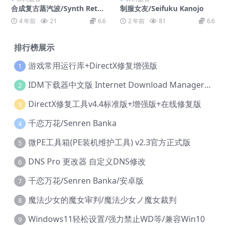
合成复古蒸汽波/Synth Retro
制服女友/Seifuku Kanojo
Vapor Wave
4 年前
21
6.6
2 年前
81
6.6
排行榜展示
游戏常用运行库+DirectX修复增强版
1
IDM下载器中文版 Internet Download Manager v6.42.36 IDM
2
DirectX修复工具v4.4标准版+增强版+在线修复版
3
千恋万花/Senren Banka
4
微PE工具箱(PE装机维护工具) v2.3官方正式版
5
DNS Pro 更改器 自定义DNS修改
6
千恋万花/Senren Banka/安卓版
7
魔法少女的魔女审判/魔法少女ノ魔女裁判
8
Windows11轻松设置/强力禁止WD等/兼容Win10
9