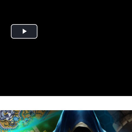
Play
Video