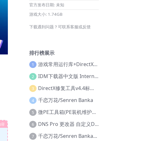
官方发布日期:
未知
游戏大小:
1.74GB
下载遇到问题？可联系客服或反馈
排行榜展示
游戏常用运行库+DirectX修复增强版
1
IDM下载器中文版 Internet Download Manager v6.42.36 IDM
2
DirectX修复工具v4.4标准版+增强版+在线修复版
3
千恋万花/Senren Banka
4
微PE工具箱(PE装机维护工具) v2.3官方正式版
5
DNS Pro 更改器 自定义DNS修改
内容
6
千恋万花/Senren Banka/安卓版
7