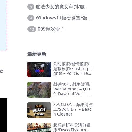
魔法少女的魔女审判/魔法少女ノ魔女裁判
8
Windows11轻松设置/强力禁止WD等/兼容Win10
9
009游戏盒子
10
最新更新
消防模拟/警情模拟/
急救模拟/Flashing Li
验
ghts – Police, Firefi
ghting, Emergency
Services Simulator
战锤40k：战争黎明/
Warhammer 40,00
0: Dawn of War – D
efinitive Edition
S.A.N.D.Y.：海滩清洁
工/S.A.N.D.Y. – Beac
h Cleaner
极乐迪斯科导演剪辑
版/Disco Elysium –