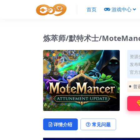
首页
游戏中心
炼萃师/默特术士/MoteManc
资源
发布时
官方
普
详情介绍
常见问题