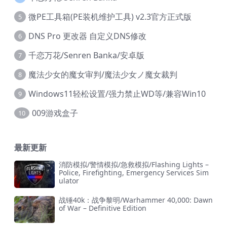
微PE工具箱(PE装机维护工具) v2.3官方正式版
5
DNS Pro 更改器 自定义DNS修改
6
千恋万花/Senren Banka/安卓版
7
魔法少女的魔女审判/魔法少女ノ魔女裁判
8
Windows11轻松设置/强力禁止WD等/兼容Win10
9
009游戏盒子
10
最新更新
消防模拟/警情模拟/急救模拟/Flashing Lights –
Police, Firefighting, Emergency Services Sim
ulator
战锤40k：战争黎明/Warhammer 40,000: Dawn
of War – Definitive Edition