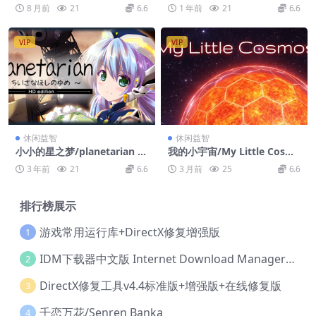
en Poker, Ya Joker
8 月前
21
6.6
1 年前
21
6.6
VIP
VIP
休闲益智
休闲益智
小小的星之梦/planetarian H
我的小宇宙/My Little Cosm
D
os
3 年前
21
6.6
3 月前
25
6.6
排行榜展示
游戏常用运行库+DirectX修复增强版
1
IDM下载器中文版 Internet Download Manager v6.42.36 IDM
2
DirectX修复工具v4.4标准版+增强版+在线修复版
3
千恋万花/Senren Banka
4