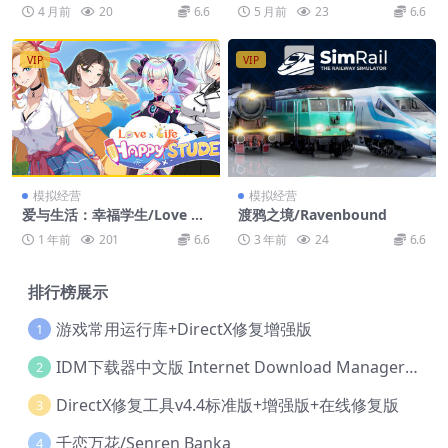
es
mulator – Clean Cash and L
4 月前
20
6.6
5 月前
23
6.6
aundry
VIP
VIP
模拟经营
模拟经营
爱与生活：幸福学生/Love n
渡鸦之境/Ravenbound
Life: Happy Student
1 年前
201
6.6
3 年前
24
6.6
排行榜展示
游戏常用运行库+DirectX修复增强版
1
IDM下载器中文版 Internet Download Manager v6.42.36 IDM
2
DirectX修复工具v4.4标准版+增强版+在线修复版
3
千恋万花/Senren Banka
4