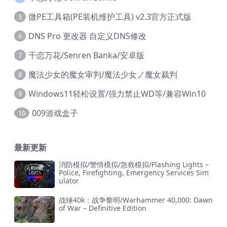
微PE工具箱(PE装机维护工具) v2.3官方正式版
5
DNS Pro 更改器 自定义DNS修改
6
千恋万花/Senren Banka/安卓版
7
魔法少女的魔女审判/魔法少女ノ魔女裁判
8
Windows11轻松设置/强力禁止WD等/兼容Win10
9
009游戏盒子
10
最新更新
消防模拟/警情模拟/急救模拟/Flashing Lights –
Police, Firefighting, Emergency Services Sim
ulator
战锤40k：战争黎明/Warhammer 40,000: Dawn
of War – Definitive Edition