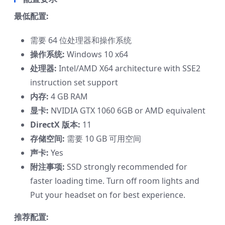
最低配置:
需要 64 位处理器和操作系统
操作系统:
Windows 10 x64
处理器:
Intel/AMD X64 architecture with SSE2
instruction set support
内存:
4 GB RAM
显卡:
NVIDIA GTX 1060 6GB or AMD equivalent
DirectX 版本:
11
存储空间:
需要 10 GB 可用空间
声卡:
Yes
附注事项:
SSD strongly recommended for
faster loading time. Turn off room lights and
Put your headset on for best experience.
推荐配置: