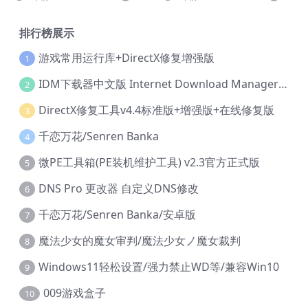
排行榜展示
游戏常用运行库+DirectX修复增强版
1
IDM下载器中文版 Internet Download Manager v6.42.36 IDM
2
DirectX修复工具v4.4标准版+增强版+在线修复版
3
千恋万花/Senren Banka
4
微PE工具箱(PE装机维护工具) v2.3官方正式版
5
DNS Pro 更改器 自定义DNS修改
6
千恋万花/Senren Banka/安卓版
7
魔法少女的魔女审判/魔法少女ノ魔女裁判
8
Windows11轻松设置/强力禁止WD等/兼容Win10
9
009游戏盒子
10