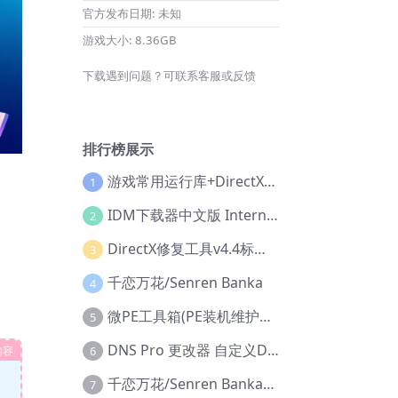
官方发布日期:
未知
游戏大小:
8.36GB
下载遇到问题？可联系客服或反馈
排行榜展示
游戏常用运行库+DirectX修复增强版
1
IDM下载器中文版 Internet Download Manager v6.42.36 IDM
2
DirectX修复工具v4.4标准版+增强版+在线修复版
3
千恋万花/Senren Banka
4
微PE工具箱(PE装机维护工具) v2.3官方正式版
5
DNS Pro 更改器 自定义DNS修改
内容
6
千恋万花/Senren Banka/安卓版
7