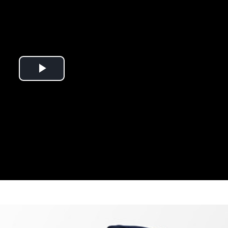
Play
Video