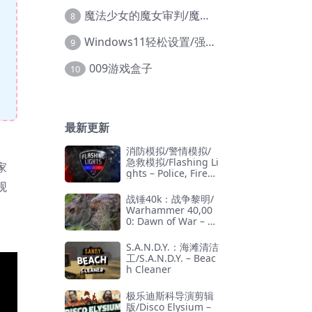
魔法少女的魔女审判/魔法少女ノ魔女裁判
8
Windows11轻松设置/强力禁止WD等/兼容Win10
9
009游戏盒子
10
最新更新
消防模拟/警情模拟/
急救模拟/Flashing Li
家
ghts – Police, Firefi
ghting, Emergency
观
Services Simulator
战锤40k：战争黎明/
Warhammer 40,00
0: Dawn of War – D
efinitive Edition
S.A.N.D.Y.：海滩清洁
工/S.A.N.D.Y. – Beac
h Cleaner
极乐迪斯科导演剪辑
版/Disco Elysium –