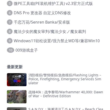
微PE工具箱(PE装机维护工具) v2.3官方正式版
5
DNS Pro 更改器 自定义DNS修改
6
千恋万花/Senren Banka/安卓版
7
魔法少女的魔女审判/魔法少女ノ魔女裁判
8
Windows11轻松设置/强力禁止WD等/兼容Win10
9
009游戏盒子
10
最新更新
消防模拟/警情模拟/急救模拟/Flashing Lights –
Police, Firefighting, Emergency Services Sim
ulator
战锤40k：战争黎明/Warhammer 40,000: Dawn
of War – Definitive Edition
S.A.N.D.Y.：海滩清洁工/S.A.N.D.Y. – Beach Clea