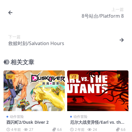
上一篇
8号站台/Platform 8
下一篇
救赎时刻/Salvation Hours
相关文章
VIP
VIP
动作冒险
动作冒险
酉闪町2/Dusk Diver 2
厄尔大战变异怪/Earl vs. the
Mutants
4 年前
27
6.6
2 年前
24
6.6