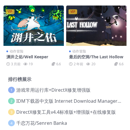
VIP
VIP
动作冒险
动作冒险
渊井之佑/Well Keeper
最后的空洞/The Last Hollow
3 月前
19
6.6
2 年前
20
6.6
排行榜展示
游戏常用运行库+DirectX修复增强版
1
IDM下载器中文版 Internet Download Manager v6.42.36 IDM
2
DirectX修复工具v4.4标准版+增强版+在线修复版
3
千恋万花/Senren Banka
4