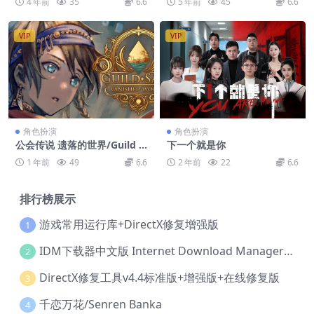
4 年前
35
6.6
5 年前
45
6.6
VIP
VIP
角色扮演
角色扮演
公会传说 遗落的世界/Guild S
下一个就是你
aga: Vanished Worlds
1 年前
49
6.6
2 年前
22
6.6
排行榜展示
游戏常用运行库+DirectX修复增强版
1
IDM下载器中文版 Internet Download Manager v6.42.36 IDM
2
DirectX修复工具v4.4标准版+增强版+在线修复版
3
千恋万花/Senren Banka
4