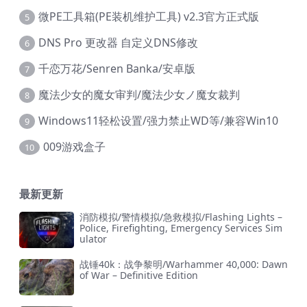
微PE工具箱(PE装机维护工具) v2.3官方正式版
5
DNS Pro 更改器 自定义DNS修改
6
千恋万花/Senren Banka/安卓版
7
魔法少女的魔女审判/魔法少女ノ魔女裁判
8
Windows11轻松设置/强力禁止WD等/兼容Win10
9
009游戏盒子
10
最新更新
消防模拟/警情模拟/急救模拟/Flashing Lights –
Police, Firefighting, Emergency Services Sim
ulator
战锤40k：战争黎明/Warhammer 40,000: Dawn
of War – Definitive Edition