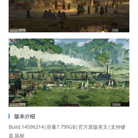
版本介绍
Build.14596214|容量7.799GB|官方原版英文|支持键
盘.鼠标