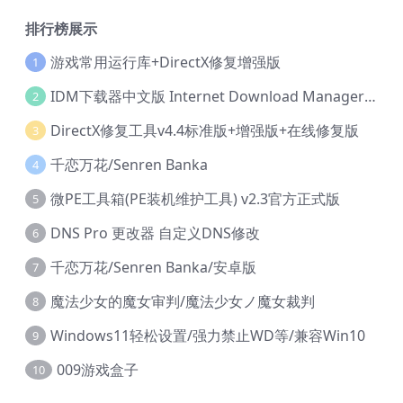
排行榜展示
游戏常用运行库+DirectX修复增强版
1
IDM下载器中文版 Internet Download Manager v6.42.36 IDM
2
DirectX修复工具v4.4标准版+增强版+在线修复版
3
千恋万花/Senren Banka
4
微PE工具箱(PE装机维护工具) v2.3官方正式版
5
DNS Pro 更改器 自定义DNS修改
6
千恋万花/Senren Banka/安卓版
7
魔法少女的魔女审判/魔法少女ノ魔女裁判
8
Windows11轻松设置/强力禁止WD等/兼容Win10
9
009游戏盒子
10