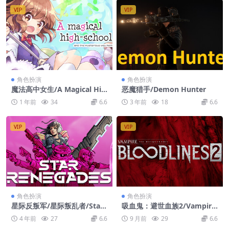
VIP
VIP
角色扮演
角色扮演
魔法高中女生/A Magical Hig
恶魔猎手/Demon Hunter
h School Girl
1 年前
34
6.6
3 年前
18
6.6
VIP
VIP
角色扮演
角色扮演
星际反叛军/星际叛乱者/Star
吸血鬼：避世血族2/Vampire:
Renegades
The Masquerade – Bloodlin
4 年前
27
6.6
9 月前
29
6.6
es 2