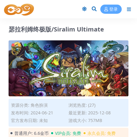
登录
瑟拉利姆终极版/Siralim Ultimate
资源分类:
角色扮演
浏览热度: (27)
发布时间: 2024-06-21
最近更新: 2025-12-08
官方发布日期: 未知
游戏大小: 757MB
普通用户:
6.6金币
VIP会员:
免费
永久会员:
免费