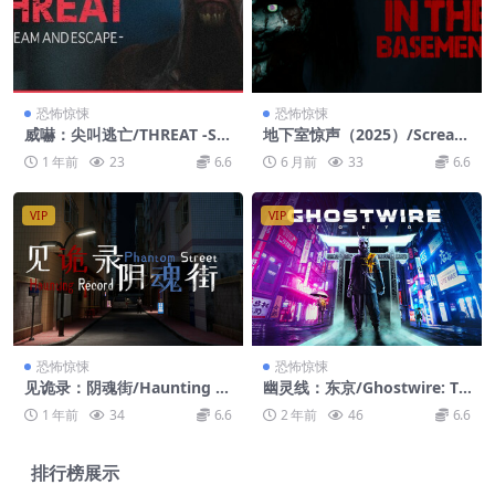
恐怖惊悚
恐怖惊悚
威嚇：尖叫逃亡/THREAT -SC
地下室惊声（2025）/Scream
REAM AND ESCAPE
ing In The Basement (2025)
1 年前
23
6.6
6 月前
33
6.6
VIP
VIP
恐怖惊悚
恐怖惊悚
见诡录：阴魂街/Haunting R
幽灵线：东京/Ghostwire: To
ecord: Phantom Street
kyo
1 年前
34
6.6
2 年前
46
6.6
排行榜展示