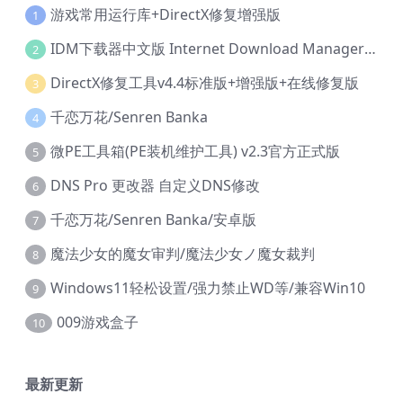
游戏常用运行库+DirectX修复增强版
1
IDM下载器中文版 Internet Download Manager v6.42.36 IDM
2
DirectX修复工具v4.4标准版+增强版+在线修复版
3
千恋万花/Senren Banka
4
微PE工具箱(PE装机维护工具) v2.3官方正式版
5
DNS Pro 更改器 自定义DNS修改
6
千恋万花/Senren Banka/安卓版
7
魔法少女的魔女审判/魔法少女ノ魔女裁判
8
Windows11轻松设置/强力禁止WD等/兼容Win10
9
009游戏盒子
10
最新更新