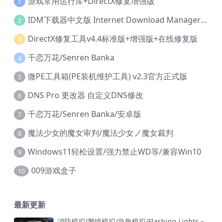
游戏常用运行库+DirectX修复增强版
1
IDM下载器中文版 Internet Download Manager v6.42.36 IDM
2
DirectX修复工具v4.4标准版+增强版+在线修复版
3
千恋万花/Senren Banka
4
微PE工具箱(PE装机维护工具) v2.3官方正式版
5
DNS Pro 更改器 自定义DNS修改
6
千恋万花/Senren Banka/安卓版
7
魔法少女的魔女审判/魔法少女ノ魔女裁判
8
Windows11轻松设置/强力禁止WD等/兼容Win10
9
009游戏盒子
10
最新更新
消防模拟/警情模拟/急救模拟/Flashing Lights –