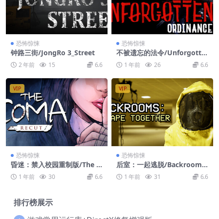
恐怖惊悚
恐怖惊悚
钟路三街/JongRo 3_Street
不被遗忘的法令/Unforgotte
n: Ordinance
2 年前
15
6.6
1 年前
26
6.6
VIP
VIP
恐怖惊悚
恐怖惊悚
昏迷：禁入校园重制版/The C
后室：一起逃脱/Backrooms:
oma: Recut
Escape Together
1 年前
30
6.6
1 年前
31
6.6
排行榜展示