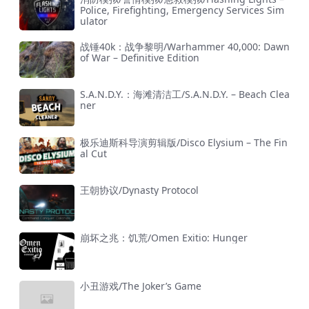
Police, Firefighting, Emergency Services Sim
ulator
战锤40k：战争黎明/Warhammer 40,000: Dawn
of War – Definitive Edition
S.A.N.D.Y.：海滩清洁工/S.A.N.D.Y. – Beach Clea
ner
极乐迪斯科导演剪辑版/Disco Elysium – The Fin
al Cut
王朝协议/Dynasty Protocol
崩坏之兆：饥荒/Omen Exitio: Hunger
小丑游戏/The Joker’s Game