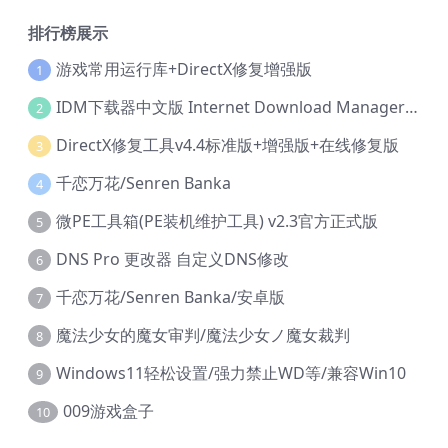
排行榜展示
游戏常用运行库+DirectX修复增强版
1
IDM下载器中文版 Internet Download Manager v6.42.36 IDM
2
DirectX修复工具v4.4标准版+增强版+在线修复版
3
千恋万花/Senren Banka
4
微PE工具箱(PE装机维护工具) v2.3官方正式版
5
DNS Pro 更改器 自定义DNS修改
6
千恋万花/Senren Banka/安卓版
7
魔法少女的魔女审判/魔法少女ノ魔女裁判
8
Windows11轻松设置/强力禁止WD等/兼容Win10
9
009游戏盒子
10