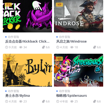
VIP
VIP
动作冒险
动作冒险
反击点击器/Kickback Clicke
风启之旅/Windrose
r
9 月前
34
6.6
4 月前
18
6.6
VIP
VIP
动作冒险
动作冒险
勇士永存/Bylina
蜘蛛精/Spidersaurs
4 月前
23
6.6
4 年前
25
6.6