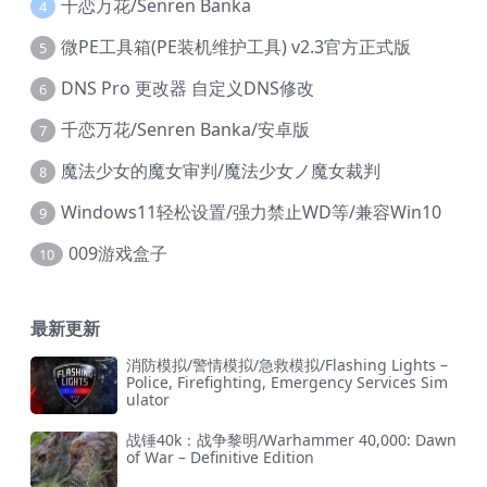
千恋万花/Senren Banka
4
微PE工具箱(PE装机维护工具) v2.3官方正式版
5
DNS Pro 更改器 自定义DNS修改
6
千恋万花/Senren Banka/安卓版
7
魔法少女的魔女审判/魔法少女ノ魔女裁判
8
Windows11轻松设置/强力禁止WD等/兼容Win10
9
009游戏盒子
10
最新更新
消防模拟/警情模拟/急救模拟/Flashing Lights –
Police, Firefighting, Emergency Services Sim
ulator
战锤40k：战争黎明/Warhammer 40,000: Dawn
of War – Definitive Edition