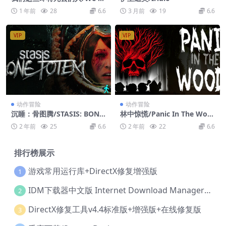
ho Are About To Die
1 年前
28
6.6
3 月前
19
6.6
VIP
VIP
动作冒险
动作冒险
沉睡：骨图腾/STASIS: BONE
林中惊慌/Panic In The Woo
TOTEM
ds
2 年前
25
6.6
2 年前
22
6.6
排行榜展示
游戏常用运行库+DirectX修复增强版
1
IDM下载器中文版 Internet Download Manager v6.42.36 IDM
2
DirectX修复工具v4.4标准版+增强版+在线修复版
3