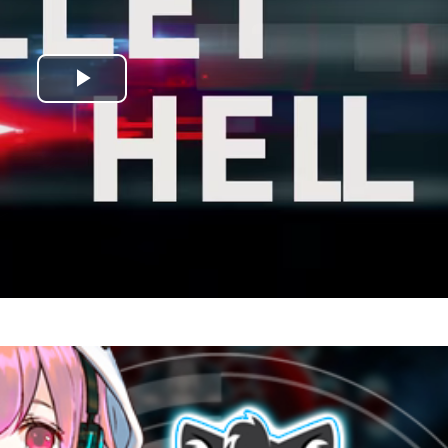
Play
Video