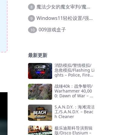
魔法少女的魔女审判/魔法少女ノ魔女裁判
8
Windows11轻松设置/强力禁止WD等/兼容Win10
9
009游戏盒子
10
最新更新
消防模拟/警情模拟/
急救模拟/Flashing Li
ghts – Police, Firefi
ghting, Emergency
Services Simulator
战锤40k：战争黎明/
Warhammer 40,00
0: Dawn of War – D
efinitive Edition
S.A.N.D.Y.：海滩清洁
工/S.A.N.D.Y. – Beac
h Cleaner
极乐迪斯科导演剪辑
版/Disco Elysium –