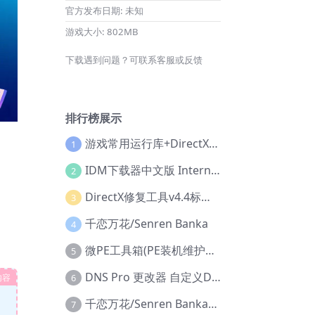
官方发布日期:
未知
游戏大小:
802MB
下载遇到问题？可联系客服或反馈
排行榜展示
游戏常用运行库+DirectX修复增强版
1
IDM下载器中文版 Internet Download Manager v6.42.36 IDM
2
DirectX修复工具v4.4标准版+增强版+在线修复版
3
千恋万花/Senren Banka
4
微PE工具箱(PE装机维护工具) v2.3官方正式版
5
DNS Pro 更改器 自定义DNS修改
内容
6
千恋万花/Senren Banka/安卓版
7