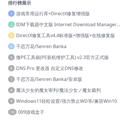
排行榜展示
游戏常用运行库+DirectX修复增强版
1
IDM下载器中文版 Internet Download Manager v6.42.36 IDM
2
DirectX修复工具v4.4标准版+增强版+在线修复版
3
千恋万花/Senren Banka
4
微PE工具箱(PE装机维护工具) v2.3官方正式版
5
DNS Pro 更改器 自定义DNS修改
6
千恋万花/Senren Banka/安卓版
7
魔法少女的魔女审判/魔法少女ノ魔女裁判
8
Windows11轻松设置/强力禁止WD等/兼容Win10
9
009游戏盒子
10