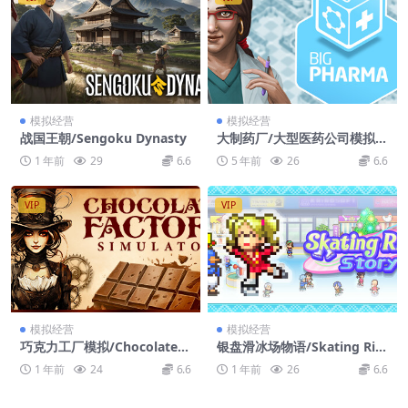
模拟经营
模拟经营
战国王朝/Sengoku Dynasty
大制药厂/大型医药公司模拟/
Big Pharma
1 年前
29
6.6
5 年前
26
6.6
VIP
VIP
模拟经营
模拟经营
巧克力工厂模拟/Chocolate F
银盘滑冰场物语/Skating Rin
actory Simulator
k Story
1 年前
24
6.6
1 年前
26
6.6