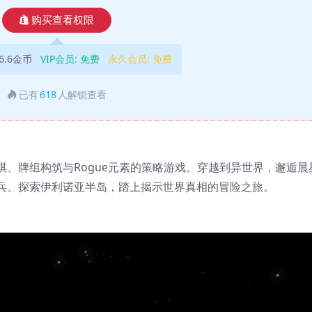
购买查看权限
6.6金币
VIP会员:
免费
永久会员:
免费
已有
618
人解锁查看
、牌组构筑与Rogue元素的策略游戏。穿越到异世界，邂逅晨
兵、探索伊利诺亚半岛，踏上揭示世界真相的冒险之旅。