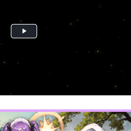
Play
Video