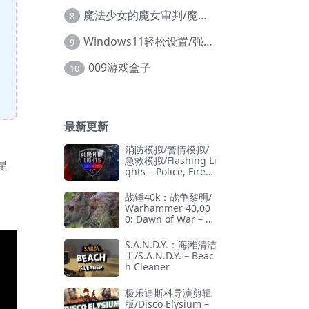
魔法少女的魔女审判/魔法少女ノ魔女裁判
8
Windows11轻松设置/强力禁止WD等/兼容Win10
9
009游戏盒子
10
最新更新
消防模拟/警情模拟/
急救模拟/Flashing Li
星
ghts – Police, Firefi
ghting, Emergency
Services Simulator
战锤40k：战争黎明/
Warhammer 40,00
0: Dawn of War – D
efinitive Edition
S.A.N.D.Y.：海滩清洁
工/S.A.N.D.Y. – Beac
h Cleaner
极乐迪斯科导演剪辑
版/Disco Elysium –