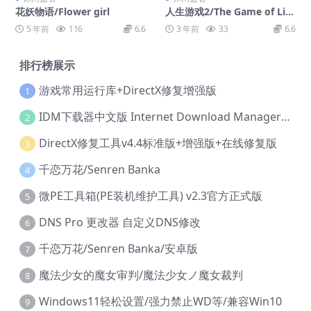
花妖物语/Flower girl
人生游戏2/The Game of Life
2
5 年前
116
6.6
3 年前
33
6.6
排行榜展示
游戏常用运行库+DirectX修复增强版
1
IDM下载器中文版 Internet Download Manager v6.42.36 IDM
2
DirectX修复工具v4.4标准版+增强版+在线修复版
3
千恋万花/Senren Banka
4
微PE工具箱(PE装机维护工具) v2.3官方正式版
5
DNS Pro 更改器 自定义DNS修改
6
千恋万花/Senren Banka/安卓版
7
魔法少女的魔女审判/魔法少女ノ魔女裁判
8
Windows11轻松设置/强力禁止WD等/兼容Win10
9