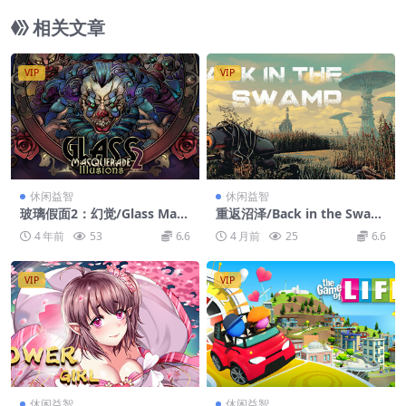
相关文章
VIP
VIP
休闲益智
休闲益智
玻璃假面2：幻觉/Glass Mas
重返沼泽/Back in the Swam
querade 2: Illusions
p
4 年前
53
6.6
4 月前
25
6.6
VIP
VIP
休闲益智
休闲益智