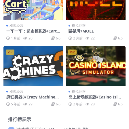
模拟经营
模拟经营
一车一车：超市模拟器/Cart b
鼹鼠号/MOLE
y Cart: Supermarket Simul
1 月前
20
6.6
2 月前
22
6.6
ator
VIP
VIP
模拟经营
模拟经营
疯狂机器3/Crazy Machines
岛上赌场模拟器/Casino Islan
3
d Simulator
5 年前
29
6.6
2 年前
28
6.6
排行榜展示