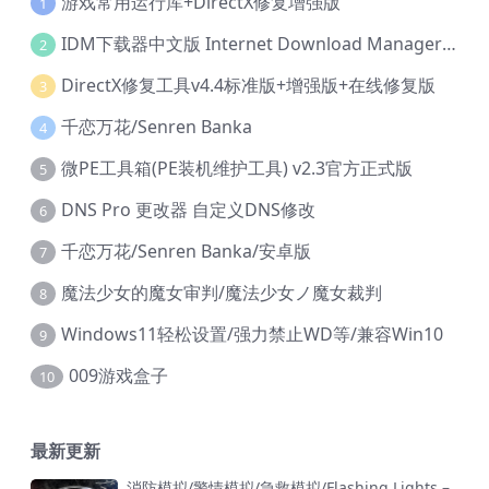
游戏常用运行库+DirectX修复增强版
1
IDM下载器中文版 Internet Download Manager v6.42.36 IDM
2
DirectX修复工具v4.4标准版+增强版+在线修复版
3
千恋万花/Senren Banka
4
微PE工具箱(PE装机维护工具) v2.3官方正式版
5
DNS Pro 更改器 自定义DNS修改
6
千恋万花/Senren Banka/安卓版
7
魔法少女的魔女审判/魔法少女ノ魔女裁判
8
Windows11轻松设置/强力禁止WD等/兼容Win10
9
009游戏盒子
10
最新更新
消防模拟/警情模拟/急救模拟/Flashing Lights –