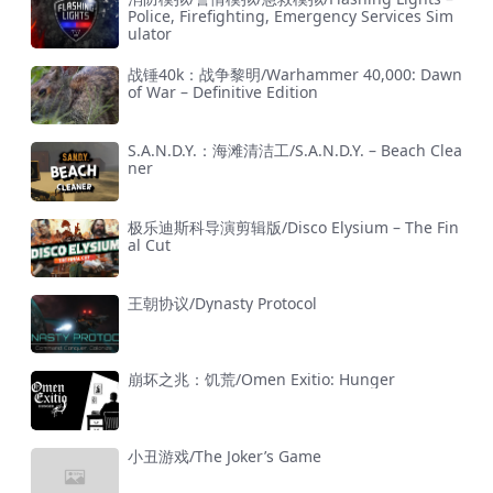
Police, Firefighting, Emergency Services Sim
ulator
战锤40k：战争黎明/Warhammer 40,000: Dawn
of War – Definitive Edition
S.A.N.D.Y.：海滩清洁工/S.A.N.D.Y. – Beach Clea
ner
极乐迪斯科导演剪辑版/Disco Elysium – The Fin
al Cut
王朝协议/Dynasty Protocol
崩坏之兆：饥荒/Omen Exitio: Hunger
小丑游戏/The Joker’s Game