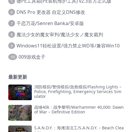
微PE工具箱(PE装机维护工具) v2.3官方正式版
5
DNS Pro 更改器 自定义DNS修改
6
千恋万花/Senren Banka/安卓版
7
魔法少女的魔女审判/魔法少女ノ魔女裁判
8
Windows11轻松设置/强力禁止WD等/兼容Win10
9
009游戏盒子
10
最新更新
消防模拟/警情模拟/急救模拟/Flashing Lights –
Police, Firefighting, Emergency Services Sim
ulator
战锤40k：战争黎明/Warhammer 40,000: Dawn
of War – Definitive Edition
S.A.N.D.Y.：海滩清洁工/S.A.N.D.Y. – Beach Clea