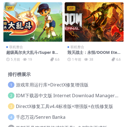
VIP
VIP
联机整合
联机整合
超级高尔夫大乱斗/Super Bat
毁灭战士：永恒/DOOM Eter
tle Golf/支持网络联机
nal/支持网络联机
5 月前
19
6.6
1 年前
38
6.6
排行榜展示
游戏常用运行库+DirectX修复增强版
1
IDM下载器中文版 Internet Download Manager v6.42.36 IDM
2
DirectX修复工具v4.4标准版+增强版+在线修复版
3
千恋万花/Senren Banka
4