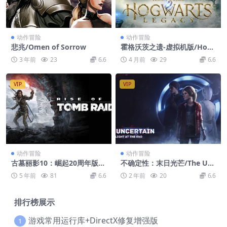
动作冒险
动作冒险
悲兆/Omen of Sorrow
霍格沃茨之遗-虚拟机版/Hog
warts Legacy HYPERVISOR
3 年前
23
6.6
4 月前
29
6.6
VIP
VIP
动作冒险
动作冒险
古墓丽影10：崛起20周年版/R
不确定性：末日光芒/The Unc
ise of the Tomb Raider: 20
ertain: Light At The End
5 年前
81
6.6
2 年前
20
6.6
Year Celebration
排行榜展示
游戏常用运行库+DirectX修复增强版
1