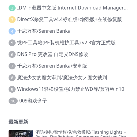
IDM下载器中文版 Internet Download Manager v6.42.36 IDM
2
DirectX修复工具v4.4标准版+增强版+在线修复版
3
千恋万花/Senren Banka
4
微PE工具箱(PE装机维护工具) v2.3官方正式版
5
DNS Pro 更改器 自定义DNS修改
6
千恋万花/Senren Banka/安卓版
7
魔法少女的魔女审判/魔法少女ノ魔女裁判
8
Windows11轻松设置/强力禁止WD等/兼容Win10
9
009游戏盒子
10
最新更新
消防模拟/警情模拟/急救模拟/Flashing Lights –
Police, Firefighting, Emergency Services Sim