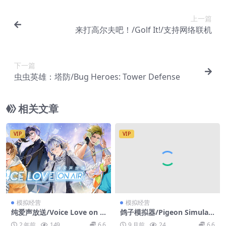
上一篇
来打高尔夫吧！/Golf It!/支持网络联机
下一篇
虫虫英雄：塔防/Bug Heroes: Tower Defense
相关文章
VIP
VIP
模拟经营
模拟经营
纯爱声放送/Voice Love on A
鸽子模拟器/Pigeon Simulat
ir
or
2 年前
149
6.6
9 月前
24
6.6