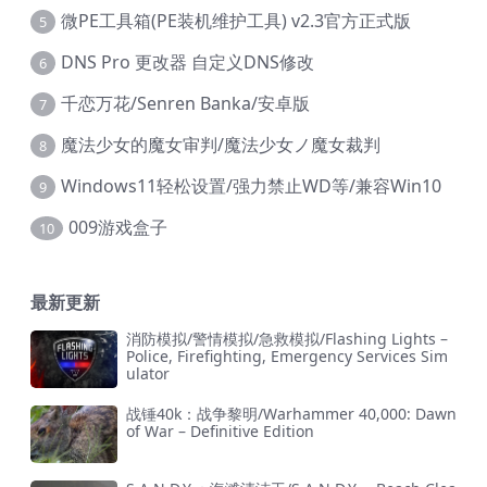
微PE工具箱(PE装机维护工具) v2.3官方正式版
5
DNS Pro 更改器 自定义DNS修改
6
千恋万花/Senren Banka/安卓版
7
魔法少女的魔女审判/魔法少女ノ魔女裁判
8
Windows11轻松设置/强力禁止WD等/兼容Win10
9
009游戏盒子
10
最新更新
消防模拟/警情模拟/急救模拟/Flashing Lights –
Police, Firefighting, Emergency Services Sim
ulator
战锤40k：战争黎明/Warhammer 40,000: Dawn
of War – Definitive Edition