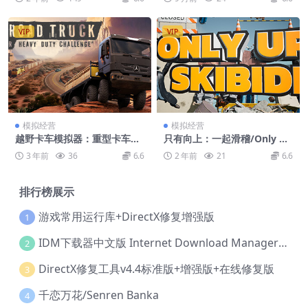
VIP
VIP
模拟经营
模拟经营
越野卡车模拟器：重型卡车挑
只有向上：一起滑稽/Only U
战/Offroad Truck Simulato
p: SKIBIDI TOGETHER
3 年前
36
6.6
2 年前
21
6.6
r: Heavy Duty Challenge
排行榜展示
游戏常用运行库+DirectX修复增强版
1
IDM下载器中文版 Internet Download Manager v6.42.36 IDM
2
DirectX修复工具v4.4标准版+增强版+在线修复版
3
千恋万花/Senren Banka
4