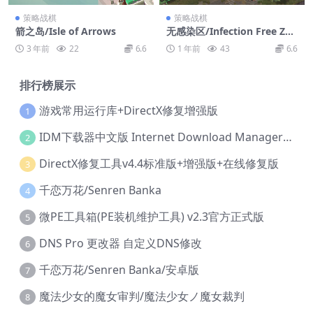
策略战棋
策略战棋
箭之岛/Isle of Arrows
无感染区/Infection Free Zon
e
3 年前
22
6.6
1 年前
43
6.6
排行榜展示
游戏常用运行库+DirectX修复增强版
1
IDM下载器中文版 Internet Download Manager v6.42.36 IDM
2
DirectX修复工具v4.4标准版+增强版+在线修复版
3
千恋万花/Senren Banka
4
微PE工具箱(PE装机维护工具) v2.3官方正式版
5
DNS Pro 更改器 自定义DNS修改
6
千恋万花/Senren Banka/安卓版
7
魔法少女的魔女审判/魔法少女ノ魔女裁判
8