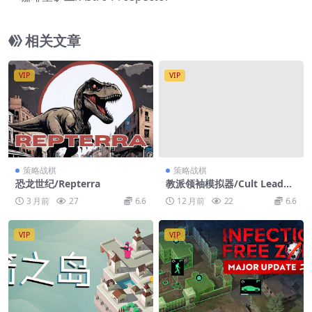
相关文章
VIP
VIP
策略战棋
策略战棋
恐龙世纪/Repterra
教派领袖模拟器/Cult Leader
Simulator
3 月前
27
6.6
12 月前
22
6.6
VIP
VIP