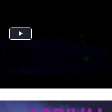
Play
Video