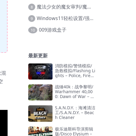
魔法少女的魔女审判/魔法少女ノ魔女裁判
8
Windows11轻松设置/强力禁止WD等/兼容Win10
9
009游戏盒子
10
最新更新
消防模拟/警情模拟/
急救模拟/Flashing Li
款混
ghts – Police, Firefi
ghting, Emergency
空
Services Simulator
战锤40k：战争黎明/
Warhammer 40,00
0: Dawn of War – D
efinitive Edition
S.A.N.D.Y.：海滩清洁
工/S.A.N.D.Y. – Beac
h Cleaner
极乐迪斯科导演剪辑
版/Disco Elysium –