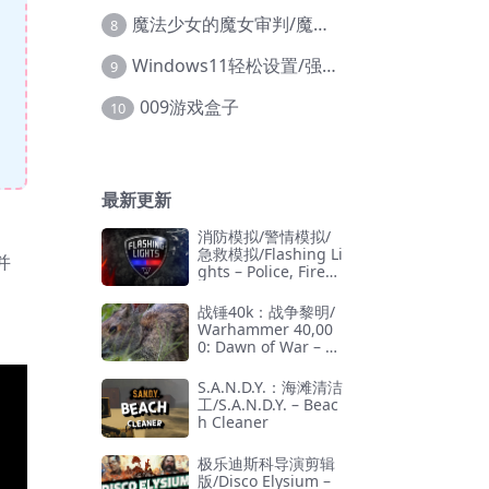
魔法少女的魔女审判/魔法少女ノ魔女裁判
8
Windows11轻松设置/强力禁止WD等/兼容Win10
9
009游戏盒子
10
最新更新
消防模拟/警情模拟/
急救模拟/Flashing Li
并
ghts – Police, Firefi
ghting, Emergency
Services Simulator
战锤40k：战争黎明/
Warhammer 40,00
0: Dawn of War – D
efinitive Edition
S.A.N.D.Y.：海滩清洁
工/S.A.N.D.Y. – Beac
h Cleaner
极乐迪斯科导演剪辑
版/Disco Elysium –