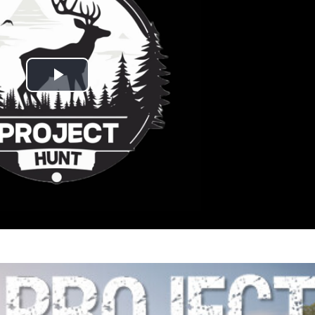
Play
Video