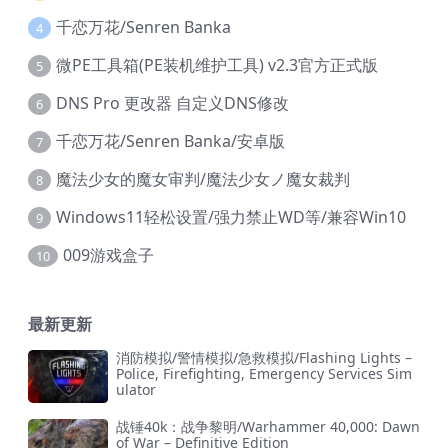
千恋万花/Senren Banka
4
微PE工具箱(PE装机维护工具) v2.3官方正式版
5
DNS Pro 更改器 自定义DNS修改
6
千恋万花/Senren Banka/安卓版
7
魔法少女的魔女审判/魔法少女ノ魔女裁判
8
Windows11轻松设置/强力禁止WD等/兼容Win10
9
009游戏盒子
10
最新更新
消防模拟/警情模拟/急救模拟/Flashing Lights –
Police, Firefighting, Emergency Services Sim
ulator
战锤40k：战争黎明/Warhammer 40,000: Dawn
of War – Definitive Edition