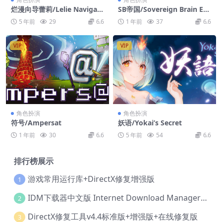
烂漫向导蕾莉/Lelie Navigati
SB帝国/Sovereign Brain Em
on!
pire
5 年前
29
6.6
1 年前
37
6.6
VIP
VIP
角色扮演
角色扮演
符号/Ampersat
妖语/Yokai’s Secret
1 年前
30
6.6
5 年前
54
6.6
排行榜展示
游戏常用运行库+DirectX修复增强版
1
IDM下载器中文版 Internet Download Manager v6.42.36 IDM
2
DirectX修复工具v4.4标准版+增强版+在线修复版
3