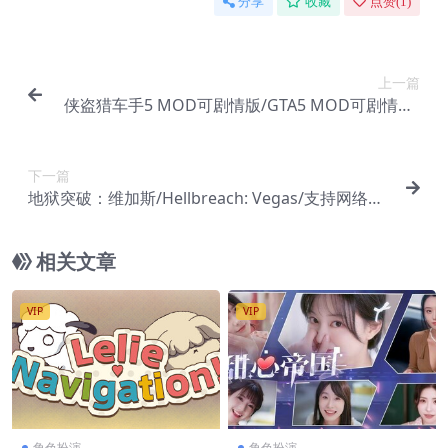
分享
收藏
点赞(
1
)
上一篇
侠盗猎车手5 MOD可剧情版/GTA5 MOD可剧情版/
Grand Theft Auto V
下一篇
地狱突破：维加斯/Hellbreach: Vegas/支持网络联
机
相关文章
VIP
VIP
角色扮演
角色扮演