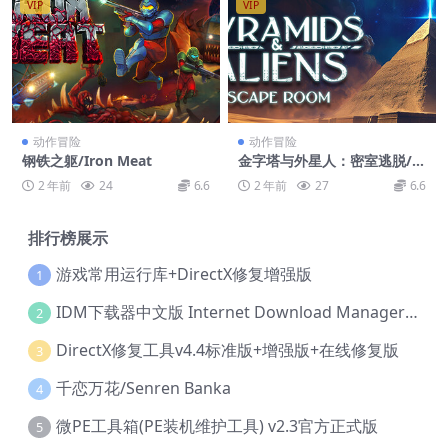
VIP
VIP
动作冒险
动作冒险
钢铁之躯/Iron Meat
金字塔与外星人：密室逃脱/P
yramids and Aliens: Escape
2 年前
24
6.6
2 年前
27
6.6
Room
排行榜展示
游戏常用运行库+DirectX修复增强版
1
IDM下载器中文版 Internet Download Manager v6.42.36 IDM
2
DirectX修复工具v4.4标准版+增强版+在线修复版
3
千恋万花/Senren Banka
4
微PE工具箱(PE装机维护工具) v2.3官方正式版
5