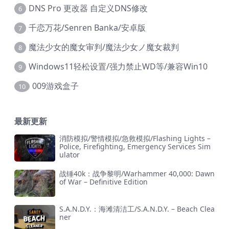
DNS Pro 更改器 自定义DNS修改
6
千恋万花/Senren Banka/安卓版
7
魔法少女的魔女审判/魔法少女ノ魔女裁判
8
Windows11轻松设置/强力禁止WD等/兼容Win10
9
009游戏盒子
10
最新更新
消防模拟/警情模拟/急救模拟/Flashing Lights –
Police, Firefighting, Emergency Services Sim
ulator
战锤40k：战争黎明/Warhammer 40,000: Dawn
of War – Definitive Edition
S.A.N.D.Y.：海滩清洁工/S.A.N.D.Y. – Beach Clea
ner