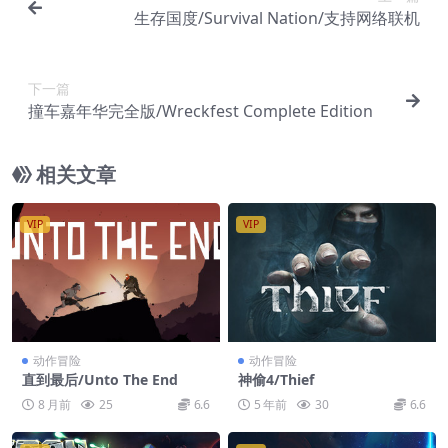
生存国度/Survival Nation/支持网络联机
下一篇
撞车嘉年华完全版/Wreckfest Complete Edition
相关文章
VIP
VIP
动作冒险
动作冒险
直到最后/Unto The End
神偷4/Thief
8 月前
25
6.6
5 年前
30
6.6