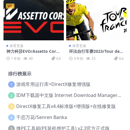
VIP
VIP
体育竞速
体育竞速
神力科莎EVO/Assetto Corsa
环法自行车赛2023/Tour de F
EVO
rance 2023
1 年前
40
6.6
3 年前
23
6.6
排行榜展示
游戏常用运行库+DirectX修复增强版
1
IDM下载器中文版 Internet Download Manager v6.42.36 IDM
2
DirectX修复工具v4.4标准版+增强版+在线修复版
3
千恋万花/Senren Banka
4
微PE工具箱(PE装机维护工具) v2.3官方正式版
5