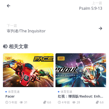
上一篇
Psalm 5:9-13
下一篇
审判者/The Inquisitor
相关文章
VIP
VIP
体育竞速
体育竞速
Pacer
红视：增强版/Redout: Enha
nced Edition
5 年前
31
6.6
4 年前
28
6.6