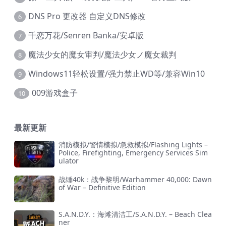
DNS Pro 更改器 自定义DNS修改
6
千恋万花/Senren Banka/安卓版
7
魔法少女的魔女审判/魔法少女ノ魔女裁判
8
Windows11轻松设置/强力禁止WD等/兼容Win10
9
009游戏盒子
10
最新更新
消防模拟/警情模拟/急救模拟/Flashing Lights –
Police, Firefighting, Emergency Services Sim
ulator
战锤40k：战争黎明/Warhammer 40,000: Dawn
of War – Definitive Edition
S.A.N.D.Y.：海滩清洁工/S.A.N.D.Y. – Beach Clea
ner