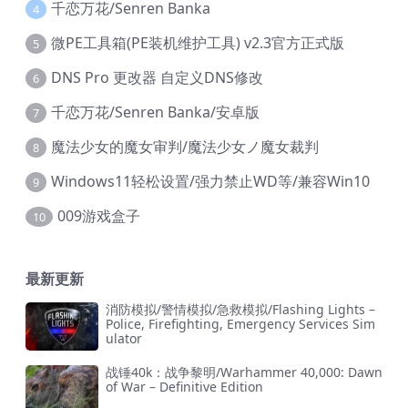
千恋万花/Senren Banka
4
微PE工具箱(PE装机维护工具) v2.3官方正式版
5
DNS Pro 更改器 自定义DNS修改
6
千恋万花/Senren Banka/安卓版
7
魔法少女的魔女审判/魔法少女ノ魔女裁判
8
Windows11轻松设置/强力禁止WD等/兼容Win10
9
009游戏盒子
10
最新更新
消防模拟/警情模拟/急救模拟/Flashing Lights –
Police, Firefighting, Emergency Services Sim
ulator
战锤40k：战争黎明/Warhammer 40,000: Dawn
of War – Definitive Edition