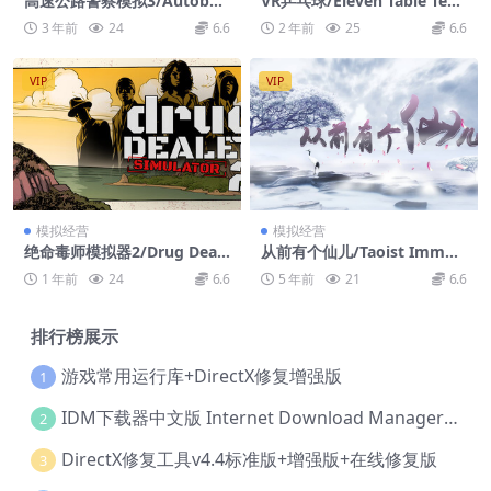
高速公路警察模拟3/Autobah
VR乒乓球/Eleven Table Tenn
n Police Simulator 3
is VR
3 年前
24
6.6
2 年前
25
6.6
VIP
VIP
模拟经营
模拟经营
绝命毒师模拟器2/Drug Deale
从前有个仙儿/Taoist Immor
r Simulator 2
tal
1 年前
24
6.6
5 年前
21
6.6
排行榜展示
游戏常用运行库+DirectX修复增强版
1
IDM下载器中文版 Internet Download Manager v6.42.36 IDM
2
DirectX修复工具v4.4标准版+增强版+在线修复版
3