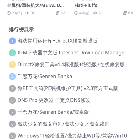
金属狗/重装机犬/METAL DO
Fisti-Fluffs
GS
2 年前
30
6.6
4 年前
21
6.6
排行榜展示
游戏常用运行库+DirectX修复增强版
1
IDM下载器中文版 Internet Download Manager v6.42.36 IDM
2
DirectX修复工具v4.4标准版+增强版+在线修复版
3
千恋万花/Senren Banka
4
微PE工具箱(PE装机维护工具) v2.3官方正式版
5
DNS Pro 更改器 自定义DNS修改
6
千恋万花/Senren Banka/安卓版
7
魔法少女的魔女审判/魔法少女ノ魔女裁判
8
Windows11轻松设置/强力禁止WD等/兼容Win10
9