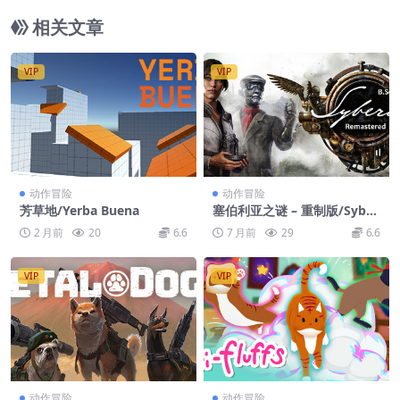
相关文章
VIP
VIP
动作冒险
动作冒险
芳草地/Yerba Buena
塞伯利亚之谜 – 重制版/Syber
ia – Remastered
2 月前
20
6.6
7 月前
29
6.6
VIP
VIP
动作冒险
动作冒险