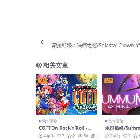
索拉斯塔：法师之冠/Solasta: Crown of 
相关文章
VIP
VIP
动作冒险
动作冒险
COTTOn Rock’n’Roll -SU
永恒巅峰/Summ
PERLATIVE NIGHT DRE
erna
4 年前
7
2
50
6.6
3 年前
2
AMS