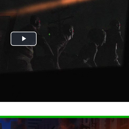
Play
Video