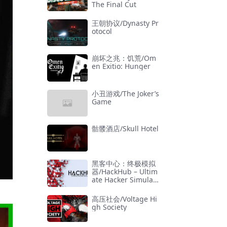
The Final Cut
王朝协议/Dynasty Pr
otocol
崩坏之兆：饥荒/Om
en Exitio: Hunger
小丑游戏/The Joker’s
Game
骷髅酒店/Skull Hotel
黑客中心：终极模拟
器/HackHub – Ultim
ate Hacker Simulat
or
高压社会/Voltage Hi
gh Society