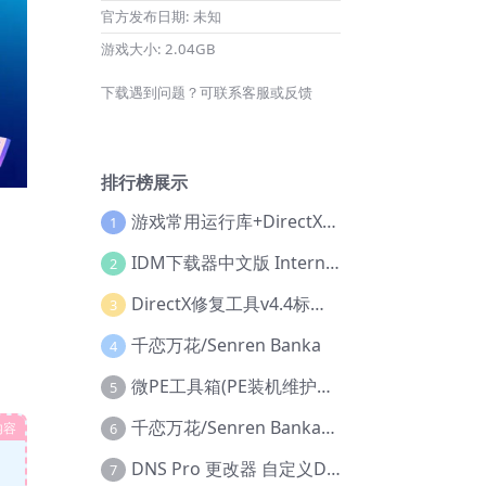
官方发布日期:
未知
游戏大小:
2.04GB
下载遇到问题？可联系客服或反馈
排行榜展示
游戏常用运行库+DirectX修复增强版
1
IDM下载器中文版 Internet Download Manager v6.42.36 IDM
2
DirectX修复工具v4.4标准版+增强版+在线修复版
3
千恋万花/Senren Banka
4
微PE工具箱(PE装机维护工具) v2.3官方正式版
5
千恋万花/Senren Banka/安卓版
内容
6
DNS Pro 更改器 自定义DNS修改
7