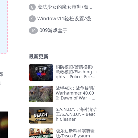
魔法少女的魔女审判/魔法少女ノ魔女裁判
8
Windows11轻松设置/强力禁止WD等/兼容Win10
9
009游戏盒子
10
最新更新
消防模拟/警情模拟/
急救模拟/Flashing Li
郊
ghts – Police, Firefi
ghting, Emergency
为
Services Simulator
战锤40k：战争黎明/
Warhammer 40,00
0: Dawn of War – D
efinitive Edition
S.A.N.D.Y.：海滩清洁
工/S.A.N.D.Y. – Beac
h Cleaner
极乐迪斯科导演剪辑
版/Disco Elysium –