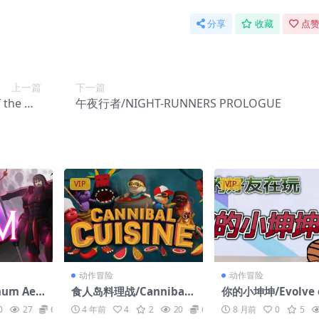
分享
收藏
点赞
上一篇
下一篇
the Ma
午夜行者/NIGHT-RUNNERS PROLOGUE
gister
VIP
VIP
动作冒险
动作冒险
um Aet
食人岛料理战/Cannibal
你的小坤坤/Evolve o
Cuisine
e
0
27
6.6
4 年前
4
2
20
6.6
8 月前
0
5