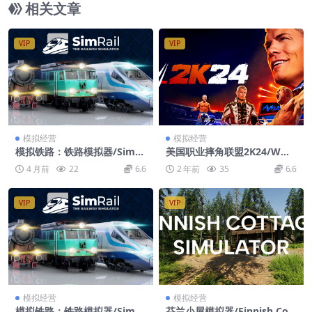
相关文章
VIP
VIP
模拟经营
模拟经营
模拟铁路：铁路模拟器/SimR
美国职业摔角联盟2K24/WWE
ail – The Railway Simulator
2K24
4 月前
22
6.6
2 年前
35
6.6
VIP
VIP
模拟经营
模拟经营
模拟铁路：铁路模拟器/SimR
芬兰小屋模拟器/Finnish Cott