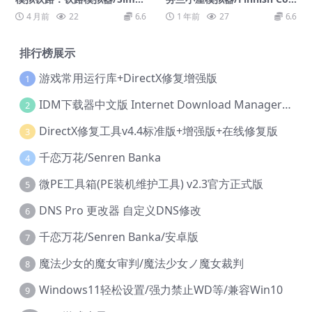
ail – The Railway Simulator
age Simulator
4 月前
22
6.6
1 年前
27
6.6
排行榜展示
游戏常用运行库+DirectX修复增强版
1
IDM下载器中文版 Internet Download Manager v6.42.36 IDM
2
DirectX修复工具v4.4标准版+增强版+在线修复版
3
千恋万花/Senren Banka
4
微PE工具箱(PE装机维护工具) v2.3官方正式版
5
DNS Pro 更改器 自定义DNS修改
6
千恋万花/Senren Banka/安卓版
7
魔法少女的魔女审判/魔法少女ノ魔女裁判
8
Windows11轻松设置/强力禁止WD等/兼容Win10
9