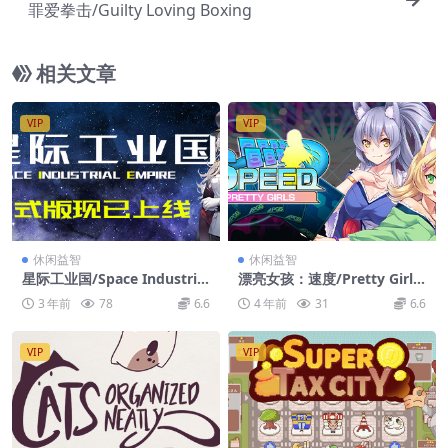
罪爱拳击/Guilty Loving Boxing
相关文章
VIP
VIP
休闲益智
休闲益智
星际工业国/Space Industrial
漂亮女孩：速度/Pretty Girls
Empire
Speed
3 年前
78
6.6
4 年前
31
6.6
VIP
VIP