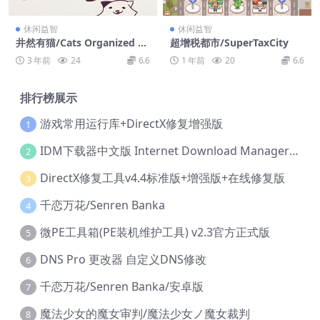
休闲益智
休闲益智
井然有猫/Cats Organized N
超增税都市/SuperTaxCity
eatly
3 年前
24
6.6
1 年前
20
6.6
排行榜展示
游戏常用运行库+DirectX修复增强版
1
IDM下载器中文版 Internet Download Manager v6.42.36 IDM
2
DirectX修复工具v4.4标准版+增强版+在线修复版
3
千恋万花/Senren Banka
4
微PE工具箱(PE装机维护工具) v2.3官方正式版
5
DNS Pro 更改器 自定义DNS修改
6
千恋万花/Senren Banka/安卓版
7
魔法少女的魔女审判/魔法少女ノ魔女裁判
8