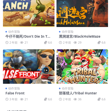
动作冒险
动作冒险
牛仔不能死/Don’t Die In The
黑洞迷宫/BlackHoleMaze
West
2 年前
21
6.6
2 年前
29
6.6
VIP
VIP
动作冒险
动作冒险
False Front
部落猎人/Tribal Hunter
3 年前
21
6.6
2 年前
36
6.6