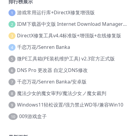
排行榜展示
游戏常用运行库+DirectX修复增强版
1
IDM下载器中文版 Internet Download Manager v6.42.36 IDM
2
DirectX修复工具v4.4标准版+增强版+在线修复版
3
千恋万花/Senren Banka
4
微PE工具箱(PE装机维护工具) v2.3官方正式版
5
DNS Pro 更改器 自定义DNS修改
6
千恋万花/Senren Banka/安卓版
7
魔法少女的魔女审判/魔法少女ノ魔女裁判
8
Windows11轻松设置/强力禁止WD等/兼容Win10
9
009游戏盒子
10