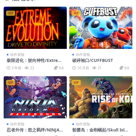
VIP
VIP
动作冒险
动作冒险
极限进化：驶向神性/Extrem
破碎袖口/CUFFBUST
e Evolution: Drive to Divini
3 年前
22
6.6
10 月前
21
6.6
ty
VIP
VIP
动作冒险
动作冒险
忍者外传：怒之羁绊/NINJA G
骷髅岛：金刚崛起/Skull Isla
AIDEN: Ragebound
nd: Rise of Kong