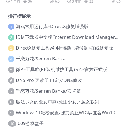
1 年前
36
6.6
3 年前
22
6.6
排行榜展示
游戏常用运行库+DirectX修复增强版
1
IDM下载器中文版 Internet Download Manager v6.42.36 IDM
2
DirectX修复工具v4.4标准版+增强版+在线修复版
3
千恋万花/Senren Banka
4
微PE工具箱(PE装机维护工具) v2.3官方正式版
5
DNS Pro 更改器 自定义DNS修改
6
千恋万花/Senren Banka/安卓版
7
魔法少女的魔女审判/魔法少女ノ魔女裁判
8
Windows11轻松设置/强力禁止WD等/兼容Win10
9
009游戏盒子
10