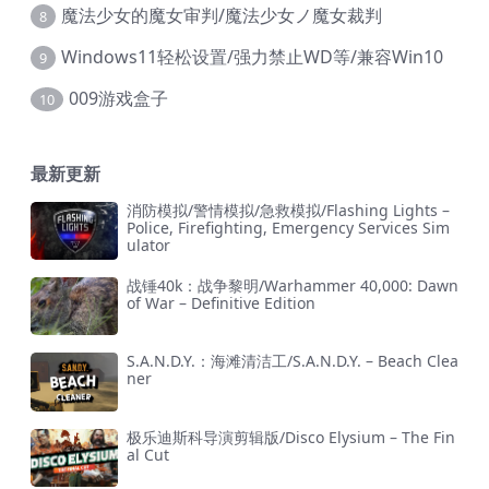
魔法少女的魔女审判/魔法少女ノ魔女裁判
8
Windows11轻松设置/强力禁止WD等/兼容Win10
9
009游戏盒子
10
最新更新
消防模拟/警情模拟/急救模拟/Flashing Lights –
Police, Firefighting, Emergency Services Sim
ulator
战锤40k：战争黎明/Warhammer 40,000: Dawn
of War – Definitive Edition
S.A.N.D.Y.：海滩清洁工/S.A.N.D.Y. – Beach Clea
ner
极乐迪斯科导演剪辑版/Disco Elysium – The Fin
al Cut