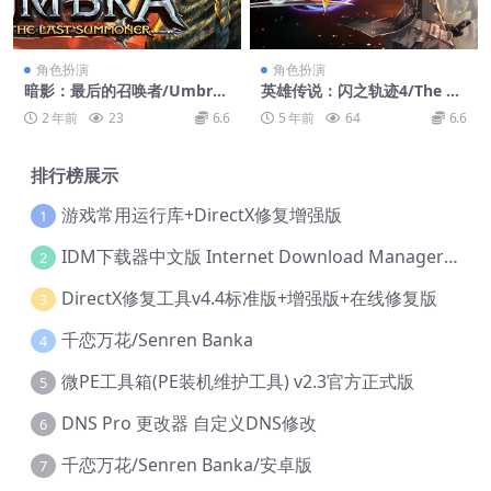
角色扮演
角色扮演
暗影：最后的召唤者/Umbra:
英雄传说：闪之轨迹4/The Le
The Last Summoner
gend of Heroes: Trails of C
2 年前
23
6.6
5 年前
64
6.6
old Steel IV
排行榜展示
游戏常用运行库+DirectX修复增强版
1
IDM下载器中文版 Internet Download Manager v6.42.36 IDM
2
DirectX修复工具v4.4标准版+增强版+在线修复版
3
千恋万花/Senren Banka
4
微PE工具箱(PE装机维护工具) v2.3官方正式版
5
DNS Pro 更改器 自定义DNS修改
6
千恋万花/Senren Banka/安卓版
7