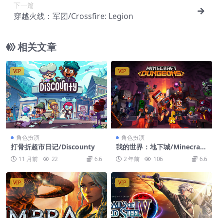
下一篇
穿越火线：军团/Crossfire: Legion
相关文章
VIP
VIP
角色扮演
角色扮演
打骨折超市日记/Discounty
我的世界：地下城/Minecraft:
Dungeons
11 月前
22
6.6
2 年前
106
6.6
VIP
VIP