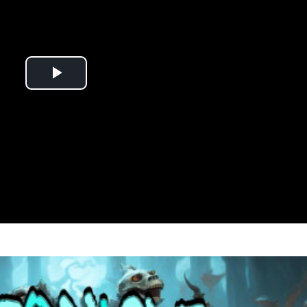
Play
Video