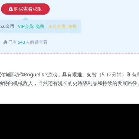
购买查看权限
6.6金币
VIP会员:
免费
永久会员:
免费
已有
543
人解锁查看
引擎打造的绚丽动作Roguelike游戏，具有艰难、短暂（5-12分钟）和有
独特的机械敌人，当然还有漫长的史诗战利品和持续的发展路径