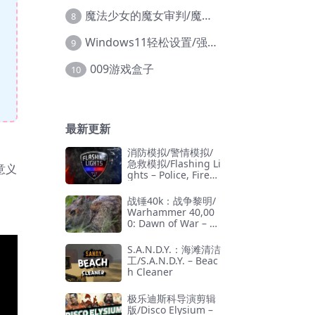
魔法少女的魔女审判/魔法少女ノ魔女裁判
8
Windows11轻松设置/强力禁止WD等/兼容Win10
9
009游戏盒子
10
最新更新
消防模拟/警情模拟/
急救模拟/Flashing Li
意义
ghts – Police, Firefi
ghting, Emergency
。
Services Simulator
战锤40k：战争黎明/
Warhammer 40,00
0: Dawn of War – D
efinitive Edition
S.A.N.D.Y.：海滩清洁
工/S.A.N.D.Y. – Beac
h Cleaner
极乐迪斯科导演剪辑
版/Disco Elysium –