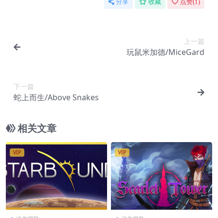
分享
收藏
点赞(
1
)
上一篇
玩鼠米加德/MiceGard
下一篇
蛇上而生/Above Snakes
相关文章
VIP
VIP