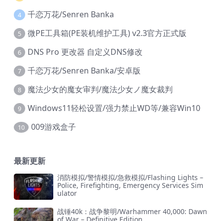
千恋万花/Senren Banka
4
微PE工具箱(PE装机维护工具) v2.3官方正式版
5
DNS Pro 更改器 自定义DNS修改
6
千恋万花/Senren Banka/安卓版
7
魔法少女的魔女审判/魔法少女ノ魔女裁判
8
Windows11轻松设置/强力禁止WD等/兼容Win10
9
009游戏盒子
10
最新更新
消防模拟/警情模拟/急救模拟/Flashing Lights –
Police, Firefighting, Emergency Services Sim
ulator
战锤40k：战争黎明/Warhammer 40,000: Dawn
of War – Definitive Edition