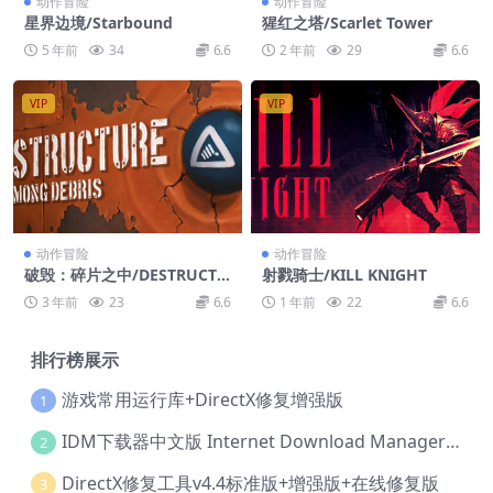
动作冒险
动作冒险
星界边境/Starbound
猩红之塔/Scarlet Tower
5 年前
34
6.6
2 年前
29
6.6
VIP
VIP
动作冒险
动作冒险
破毁：碎片之中/DESTRUCTU
射戮骑士/KILL KNIGHT
RE: Among Debris
3 年前
23
6.6
1 年前
22
6.6
排行榜展示
游戏常用运行库+DirectX修复增强版
1
IDM下载器中文版 Internet Download Manager v6.42.36 IDM
2
DirectX修复工具v4.4标准版+增强版+在线修复版
3