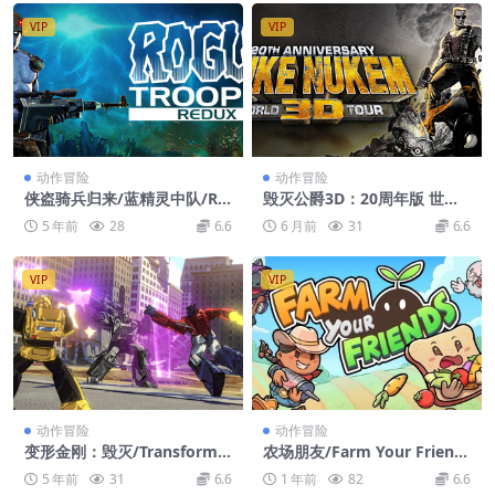
VIP
VIP
动作冒险
动作冒险
侠盗骑兵归来/蓝精灵中队/Ro
毁灭公爵3D：20周年版 世界
gue Trooper Redux
巡回/Duke Nukem 3D: 20th
5 年前
28
6.6
6 月前
31
6.6
Anniversary World Tour
VIP
VIP
动作冒险
动作冒险
变形金刚：毁灭/Transforme
农场朋友/Farm Your Friend
rs: Devastation
s
5 年前
31
6.6
1 年前
82
6.6