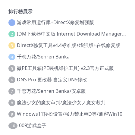
排行榜展示
游戏常用运行库+DirectX修复增强版
1
IDM下载器中文版 Internet Download Manager v6.42.36 IDM
2
DirectX修复工具v4.4标准版+增强版+在线修复版
3
千恋万花/Senren Banka
4
微PE工具箱(PE装机维护工具) v2.3官方正式版
5
DNS Pro 更改器 自定义DNS修改
6
千恋万花/Senren Banka/安卓版
7
魔法少女的魔女审判/魔法少女ノ魔女裁判
8
Windows11轻松设置/强力禁止WD等/兼容Win10
9
009游戏盒子
10