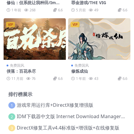
修仙：但系统让我种田/Immo
罪金游戏/THE VIG
rtal Farmer: System’s Man
1 年前
268
6.6
5 月前
49
6.6
date
VIP
VIP
免费国风
免费国风
侠落：百花杀尽
修炼成仙
11 月前
76
6.6
1 年前
43
6.6
排行榜展示
游戏常用运行库+DirectX修复增强版
1
IDM下载器中文版 Internet Download Manager v6.42.36 IDM
2
DirectX修复工具v4.4标准版+增强版+在线修复版
3