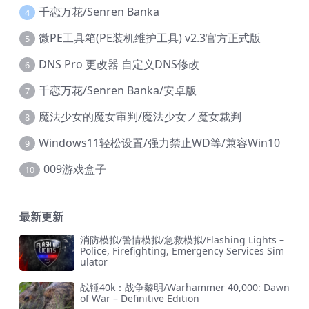
千恋万花/Senren Banka
4
微PE工具箱(PE装机维护工具) v2.3官方正式版
5
DNS Pro 更改器 自定义DNS修改
6
千恋万花/Senren Banka/安卓版
7
魔法少女的魔女审判/魔法少女ノ魔女裁判
8
Windows11轻松设置/强力禁止WD等/兼容Win10
9
009游戏盒子
10
最新更新
消防模拟/警情模拟/急救模拟/Flashing Lights –
Police, Firefighting, Emergency Services Sim
ulator
战锤40k：战争黎明/Warhammer 40,000: Dawn
of War – Definitive Edition