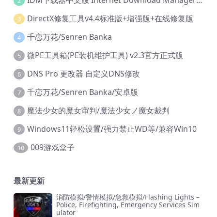
IDM下载器中文版 Internet Download Manager v6.42.36 IDM
2
DirectX修复工具v4.4标准版+增强版+在线修复版
3
千恋万花/Senren Banka
4
微PE工具箱(PE装机维护工具) v2.3官方正式版
5
DNS Pro 更改器 自定义DNS修改
6
千恋万花/Senren Banka/安卓版
7
魔法少女的魔女审判/魔法少女ノ魔女裁判
8
Windows11轻松设置/强力禁止WD等/兼容Win10
9
009游戏盒子
10
最新更新
消防模拟/警情模拟/急救模拟/Flashing Lights –
Police, Firefighting, Emergency Services Sim
ulator