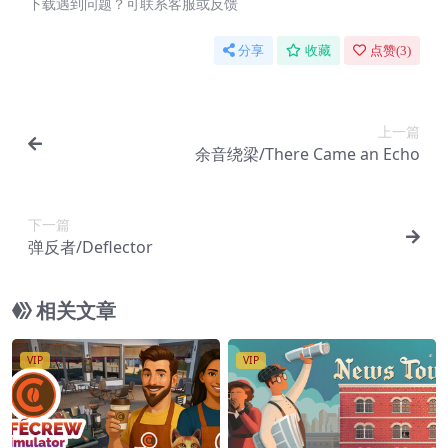
下载遇到问题？可联系客服或反馈
分享
收藏
点赞(
3
)
上一篇
余音绕梁/There Came an Echo
下一篇
弹反者/Deflector
相关文章
VIP
VIP