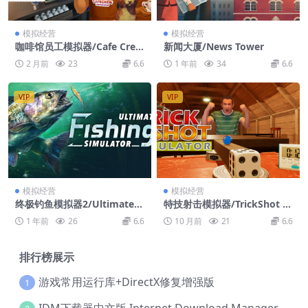
模拟经营
模拟经营
咖啡馆员工模拟器/Cafe Crew
新闻大厦/News Tower
Simulator
2 月前
23
6.6
1 年前
34
6.6
VIP
VIP
模拟经营
模拟经营
终极钓鱼模拟器2/Ultimate F
特技射击模拟器/TrickShot Si
ishing Simulator 2
mulator
1 年前
26
6.6
10 月前
21
6.6
排行榜展示
游戏常用运行库+DirectX修复增强版
1