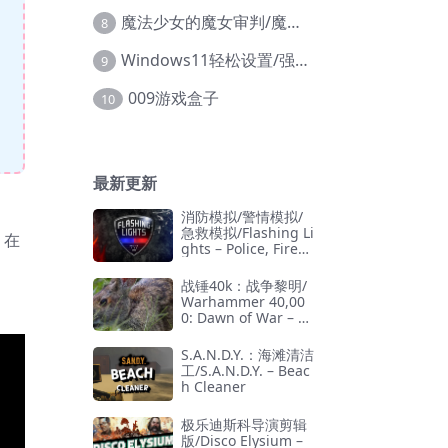
魔法少女的魔女审判/魔法少女ノ魔女裁判
8
Windows11轻松设置/强力禁止WD等/兼容Win10
9
009游戏盒子
10
最新更新
消防模拟/警情模拟/
急救模拟/Flashing Li
，在
ghts – Police, Firefi
ghting, Emergency
Services Simulator
战锤40k：战争黎明/
Warhammer 40,00
0: Dawn of War – D
efinitive Edition
S.A.N.D.Y.：海滩清洁
工/S.A.N.D.Y. – Beac
h Cleaner
极乐迪斯科导演剪辑
版/Disco Elysium –