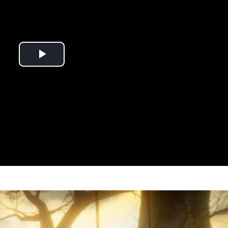
Play
Video