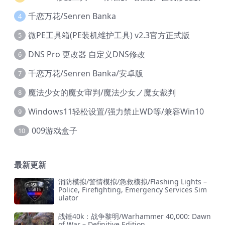
千恋万花/Senren Banka
4
微PE工具箱(PE装机维护工具) v2.3官方正式版
5
DNS Pro 更改器 自定义DNS修改
6
千恋万花/Senren Banka/安卓版
7
魔法少女的魔女审判/魔法少女ノ魔女裁判
8
Windows11轻松设置/强力禁止WD等/兼容Win10
9
009游戏盒子
10
最新更新
消防模拟/警情模拟/急救模拟/Flashing Lights –
Police, Firefighting, Emergency Services Sim
ulator
战锤40k：战争黎明/Warhammer 40,000: Dawn
of War – Definitive Edition