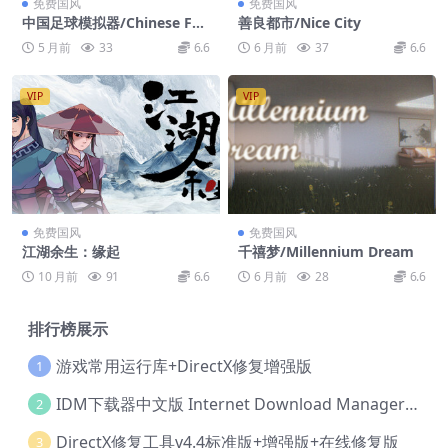
免费国风
免费国风
中国足球模拟器/Chinese Foo
善良都市/Nice City
tball Simulator
5 月前
33
6.6
6 月前
37
6.6
VIP
VIP
免费国风
免费国风
江湖余生：缘起
千禧梦/Millennium Dream
10 月前
91
6.6
6 月前
28
6.6
排行榜展示
游戏常用运行库+DirectX修复增强版
1
IDM下载器中文版 Internet Download Manager v6.42.36 IDM
2
DirectX修复工具v4.4标准版+增强版+在线修复版
3