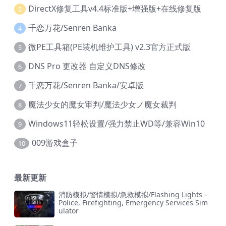
DirectX修复工具v4.4标准版+增强版+在线修复版
3
千恋万花/Senren Banka
4
微PE工具箱(PE装机维护工具) v2.3官方正式版
5
DNS Pro 更改器 自定义DNS修改
6
千恋万花/Senren Banka/安卓版
7
魔法少女的魔女审判/魔法少女ノ魔女裁判
8
Windows11轻松设置/强力禁止WD等/兼容Win10
9
009游戏盒子
10
最新更新
消防模拟/警情模拟/急救模拟/Flashing Lights –
Police, Firefighting, Emergency Services Sim
ulator