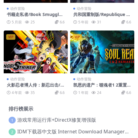
动作冒险
动作冒险
书籍走私者/Book Smuggler
共和国重制版/Republique R
s
emastered
5 月前
25
6.6
5 年前
31
6.6
VIP
VIP
动作冒险
动作冒险
火影忍者博人传：新忍出击/N
凯恩的遗产：噬魂者1 2重置
ARUTO TO BORUTO: SHIN
版/Legacy of Kain Soul Rea
4 年前
35
6.6
1 年前
24
6.6
OBI STRIKER
ver 1
排行榜展示
游戏常用运行库+DirectX修复增强版
1
IDM下载器中文版 Internet Download Manager v6.42.36 IDM
2