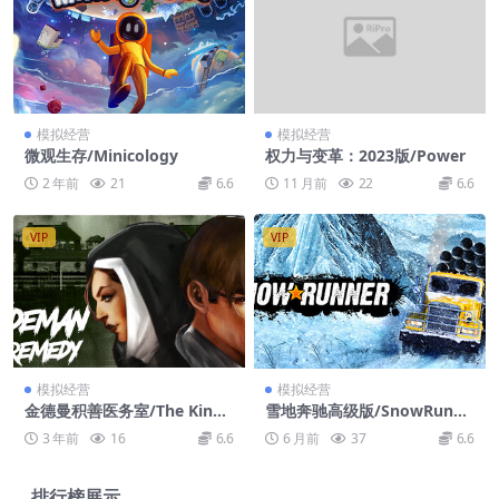
模拟经营
模拟经营
微观生存/Minicology
权力与变革：2023版/Power
2 年前
21
6.6
11 月前
22
6.6
VIP
VIP
模拟经营
模拟经营
金德曼积善医务室/The Kinde
雪地奔驰高级版/SnowRunne
man Remedy
r – Premium Edition
3 年前
16
6.6
6 月前
37
6.6
排行榜展示