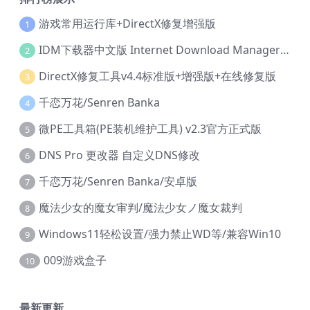
游戏常用运行库+DirectX修复增强版
1
IDM下载器中文版 Internet Download Manager v6.42.36 IDM
2
DirectX修复工具v4.4标准版+增强版+在线修复版
3
千恋万花/Senren Banka
4
微PE工具箱(PE装机维护工具) v2.3官方正式版
5
DNS Pro 更改器 自定义DNS修改
6
千恋万花/Senren Banka/安卓版
7
魔法少女的魔女审判/魔法少女ノ魔女裁判
8
Windows11轻松设置/强力禁止WD等/兼容Win10
9
009游戏盒子
10
最新更新