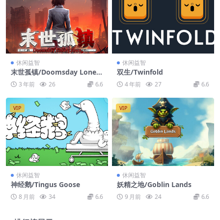
休闲益智
休闲益智
末世孤镇/Doomsday Lonely
双生/Twinfold
town
3 年前
26
6.6
4 年前
27
6.6
VIP
VIP
休闲益智
休闲益智
神经鹅/Tingus Goose
妖精之地/Goblin Lands
8 月前
34
6.6
9 月前
24
6.6