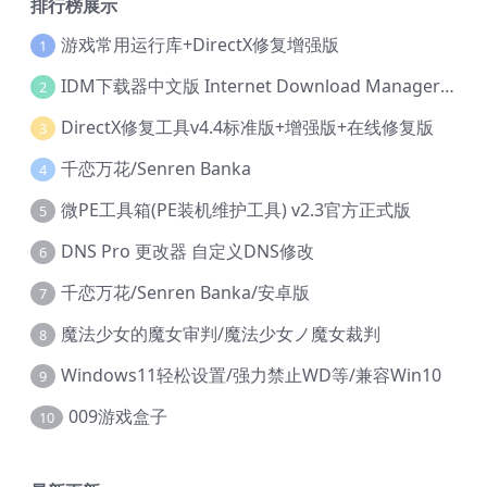
排行榜展示
游戏常用运行库+DirectX修复增强版
1
IDM下载器中文版 Internet Download Manager v6.42.36 IDM
2
DirectX修复工具v4.4标准版+增强版+在线修复版
3
千恋万花/Senren Banka
4
微PE工具箱(PE装机维护工具) v2.3官方正式版
5
DNS Pro 更改器 自定义DNS修改
6
千恋万花/Senren Banka/安卓版
7
魔法少女的魔女审判/魔法少女ノ魔女裁判
8
Windows11轻松设置/强力禁止WD等/兼容Win10
9
009游戏盒子
10