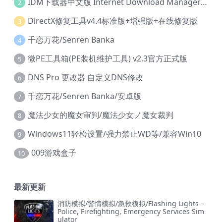
IDM下载器中文版 Internet Download Manager v6.42.36 IDM
2
DirectX修复工具v4.4标准版+增强版+在线修复版
3
千恋万花/Senren Banka
4
微PE工具箱(PE装机维护工具) v2.3官方正式版
5
DNS Pro 更改器 自定义DNS修改
6
千恋万花/Senren Banka/安卓版
7
魔法少女的魔女审判/魔法少女ノ魔女裁判
8
Windows11轻松设置/强力禁止WD等/兼容Win10
9
009游戏盒子
10
最新更新
消防模拟/警情模拟/急救模拟/Flashing Lights –
Police, Firefighting, Emergency Services Sim
ulator