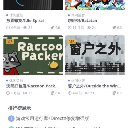
休闲益智
休闲益智
放置螺旋/Idle Spiral
啦嗒铛/Ratatan
4 年前
21
6.6
11 月前
24
6.6
VIP
VIP
休闲益智
休闲益智
浣熊打包店/Raccoon Packe
窗户之外/Outside the Wind
r: A Cozy Puzzle Game
ow
1 月前
13
6.6
4 年前
23
6.6
排行榜展示
游戏常用运行库+DirectX修复增强版
1