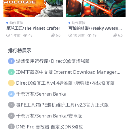
动作冒险
动作冒险
星球工匠/The Planet Crafter
可怕的畸形/Freaky Awesom
e
1 年前
48
6.6
10 月前
19
6.6
排行榜展示
游戏常用运行库+DirectX修复增强版
1
IDM下载器中文版 Internet Download Manager v6.42.36 IDM
2
DirectX修复工具v4.4标准版+增强版+在线修复版
3
千恋万花/Senren Banka
4
微PE工具箱(PE装机维护工具) v2.3官方正式版
5
千恋万花/Senren Banka/安卓版
6
DNS Pro 更改器 自定义DNS修改
7