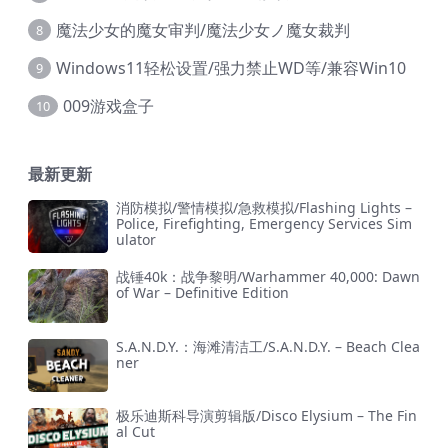
魔法少女的魔女审判/魔法少女ノ魔女裁判
8
Windows11轻松设置/强力禁止WD等/兼容Win10
9
009游戏盒子
10
最新更新
消防模拟/警情模拟/急救模拟/Flashing Lights –
Police, Firefighting, Emergency Services Sim
ulator
战锤40k：战争黎明/Warhammer 40,000: Dawn
of War – Definitive Edition
S.A.N.D.Y.：海滩清洁工/S.A.N.D.Y. – Beach Clea
ner
极乐迪斯科导演剪辑版/Disco Elysium – The Fin
al Cut