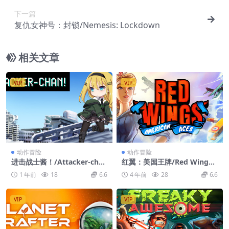
下一篇
复仇女神号：封锁/Nemesis: Lockdown
相关文章
VIP
VIP
动作冒险
动作冒险
进击战士酱！/Attacker-cha
红翼：美国王牌/Red Wings:
n!
American Aces
1 年前
18
6.6
4 年前
28
6.6
VIP
VIP